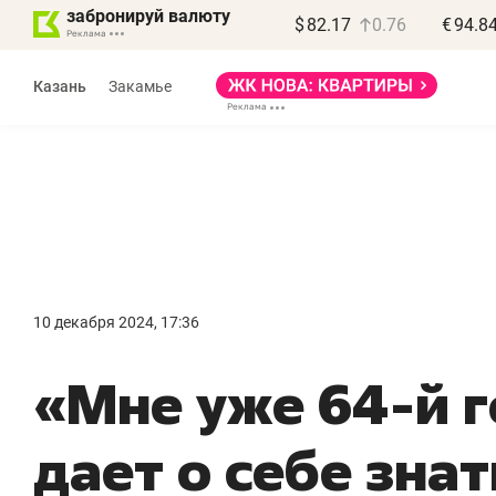
забронируй валюту
$
82.17
0.76
€
94.8
Казань
Закамье
Василь Мазитов
МАРТ
10 декабря 2024, 17:36
«Не зная местных
«
«Мне уже 64-й г
правил, бизнес может
н
потерять минимум
ч
дает о себе знат
полгода»
р
Как бизнесу выйти на зарубежные
Вл