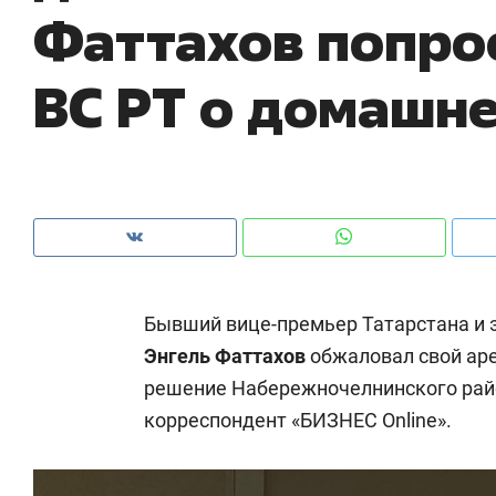
Фаттахов попро
рынки, почему надо знать аксакалов и
о 
чем интересен Оман?
кл
ВС РТ о домашн
Бывший вице-премьер Татарстана и 
Энгель Фаттахов
обжаловал свой аре
решение Набережночелнинского райс
Рекомендуем
Рекомендуем
корреспондент «БИЗНЕС Online».
Как ГК «МИР ГРУПП» и ВТБ
150 камер 
создают оазис жилого
ID вместо 
комфорта под Казанью
безопаснос