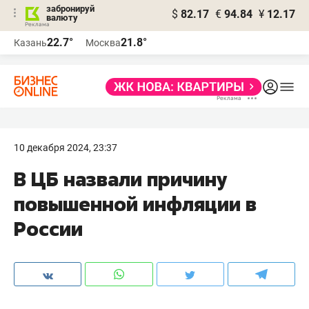
забронируй
$
82.17
€
94.84
¥
12.17
валюту
22.7°
21.8°
Казань
Москва
10 декабря 2024, 23:37
В ЦБ назвали причину
повышенной инфляции в
России