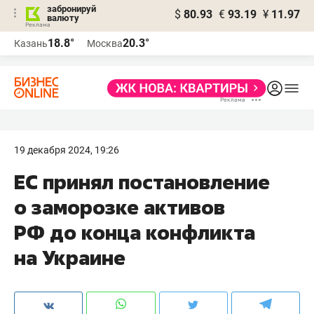
забронируй
$
80.93
€
93.19
¥
11.97
валюту
18.8°
20.3°
Казань
Москва
19 декабря 2024, 19:26
ЕС принял постановление
о заморозке активов
РФ до конца конфликта
на Украине