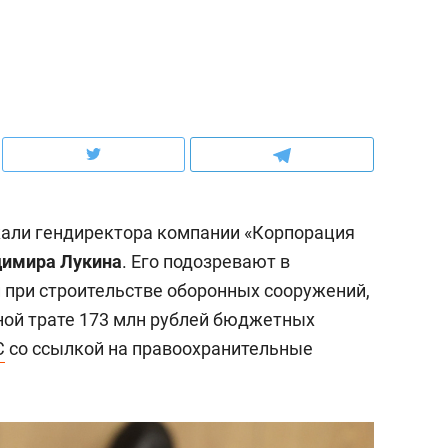
ов и
о трехкратном росте цен, дотошных
школьной формы о конт
клиентах и чудных запросах мастеров
налогах и развитии без 
али гендиректора компании «Корпорация
димира Лукина
. Его подозревают в
при строительстве оборонных сооружений,
ной трате 173 млн рублей бюджетных
С
со ссылкой на правоохранительные
ндуем
Рекомендуем
мер до квартиры и Face
Опыт выживания в дик
сто ключа: какой будет
природе, работа
асность в ЖК «Нова»
с ментальным и физич