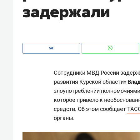
задержали
рынки, почему надо знать аксакал
чем интересен Оман?
Сотрудники МВД России задерж
развития Курской области»
Вла
злоупотреблении полномочиями 
которое привело к необоснован
средств. Об этом сообщает
ТАС
Рекомендуем
Рекоме
органы.
Как ГК «МИР ГРУПП» и ВТБ
150 ка
создают оазис жилого
ID вме
комфорта под Казанью
безоп