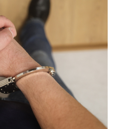
состоянием как основа
антихрупких команд