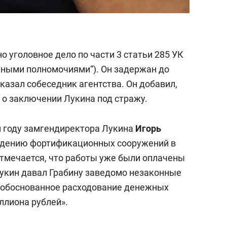
 уголовное дело по части 3 статьи 285 УК
тными полномочиями“). Он задержан до
казал собеседник агентства. Он добавил,
 о заключении Лукина под стражу.
м году замгендиректора Лукина
Игорь
едению фортификационных сооружений в
Отмечается, что работы уже были оплачены
Лукин давал Грабину
заведомо незаконные
еобоснованное расходование денежных
ллиона рублей».