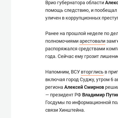
Врио губернатора области
Алек
помощь следствию, и пообещал 
уличен в коррупционных престу
Ранее на прошлой неделе по де
полномочиями
арестовали
замге
распоряжался средствами компа
года. Сейчас ему грозит лишени
Напомним, ВСУ
вторглись
в при
включая город Суджу, утром 6 а
региона
Алексей Смирнов
решил
— президент РФ
Владимир Пути
Госдумы по информационной по
связи
Хинштейна.