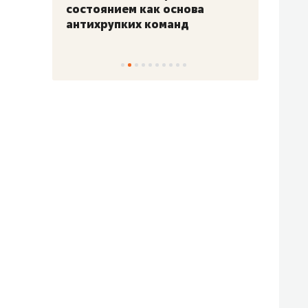
«Гонка Героев»
Казан