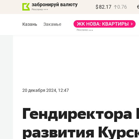
забронируй валюту
$
82.17
0.76
Казань
Закамье
Василь Мазитов
МАРТ
20 декабря 2024, 12:47
«Не зная местных
Гендиректора
правил, бизнес может
потерять минимум
развития Курс
полгода»
Как бизнесу выйти на зарубежные