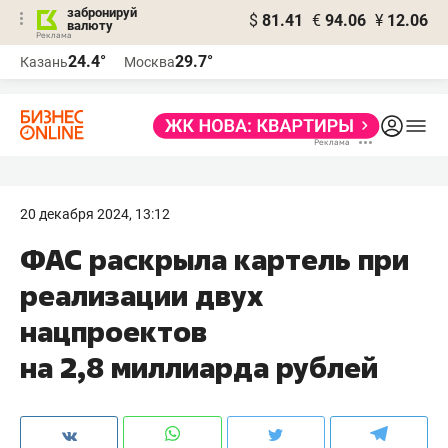
забронируй
$
81.41
€
94.06
¥
12.06
валюту
24.4°
29.7°
Казань
Москва
20 декабря 2024, 13:12
ФАС раскрыла картель при
реализации двух
нацпроектов
на 2,8 миллиарда рублей