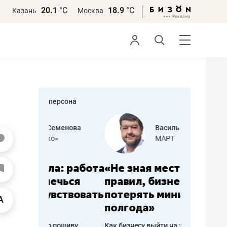
20.1
°С
18.9
°С
Казань
Москва
персона
еменова
Василь Мазитов
»
МАРТ
а: работа
«Не зная местных
«Мне лу
ечься
правил, бизнес может
не зара
вствовать
потерять минимум
чем пот
полгода»
репутац
пошиву
Как бизнесу выйти на зарубежные
Владелец от