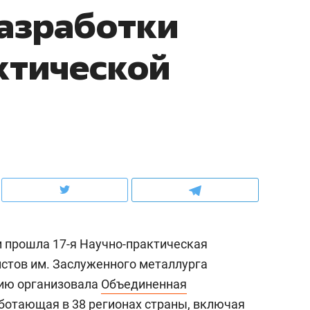
азработки
ов и
о трехкратном росте цен, дотошных
школьной формы о конт
клиентах и чудных запросах мастеров
налогах и развитии без 
ктической
 прошла 17-я Научно-практическая
ндуем
Рекомендуем
стов им. Заслуженного металлурга
мер до квартиры и Face
Опыт выживания в дик
ию организовала
Объединенная
сто ключа: какой будет
природе, работа
асность в ЖК «Нова»
с ментальным и физич
аботающая в 38 регионах страны, включая