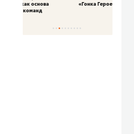
«Гонка Героев»
Казан