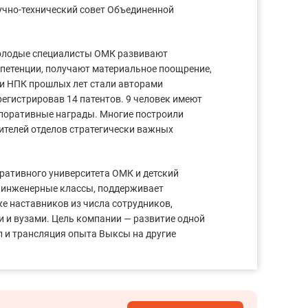
учно-технический совет Объединенной
молодые специалисты ОМК развивают
петенции, получают материальное поощрение,
ки НПК прошлых лет стали авторами
регистрировав 14 патентов. 9 человек имеют
поративные награды. Многие построили
ителей отделов стратегически важных
ративного университета ОМК и детский
 инженерные классы, поддерживает
е наставников из числа сотрудников,
и и вузами. Цель компании — развитие одной
л и трансляция опыта Выксы на другие