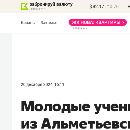
забронируй валюту
$
82.17
0.76
Казань
Закамье
Василь Мазитов
МАРТ
20 декабря 2024, 16:11
«Не зная местных
Молодые учен
правил, бизнес может
потерять минимум
из Альметьевс
полгода»
Как бизнесу выйти на зарубежные