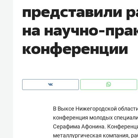
представили р
рынки, почему надо знать аксакал
чем интересен Оман?
на научно-пра
конференции
В Выксе Нижегородской области
Рекомендуем
Рекоме
конференция молодых специали
Как ГК «МИР ГРУПП» и ВТБ
150 ка
Серафима Афонина. Конференц
создают оазис жилого
ID вме
комфорта под Казанью
безоп
металлургическая компания
, р