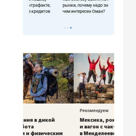
рафакте,
рынки, почему надо знать аксакалов и
о трехкратно
кредитов
чем интересен Оман?
клиентах и ч
Рекомендуем
Рекоме
ой
Мексика, рок-концерт
«Прор
и вагон с чак-чаком: как
30 ме
еским
в Менделеевске прошла
лечит