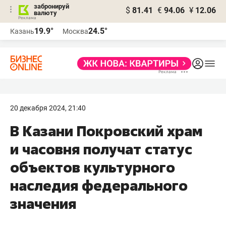
забронируй
$
81.41
€
94.06
¥
12.06
валюту
19.9°
24.5°
Казань
Москва
20 декабря 2024, 21:40
В Казани Покровский храм
и часовня получат статус
объектов культурного
наследия федерального
значения