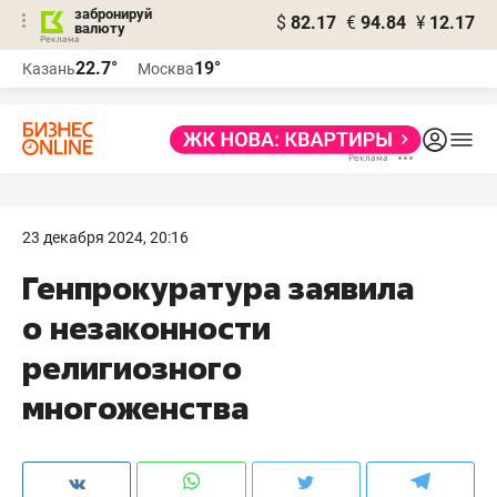
забронируй
$
82.17
€
94.84
¥
12.17
валюту
22.7°
19°
Казань
Москва
23 декабря 2024, 20:16
Генпрокуратура заявила
о незаконности
религиозного
многоженства