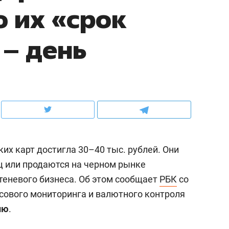
о их «срок
ов и
о трехкратном росте цен, дотошных
школьной формы о конт
клиентах и чудных запросах мастеров
налогах и развитии без 
 – день
ких карт достигла 30–40 тыс. рублей. Они
 или продаются на черном рынке
еневого бизнеса. Об этом сообщает
РБК
со
ндуем
Рекомендуем
сового мониторинга и валютного контроля
мер до квартиры и Face
Опыт выживания в дик
лю
.
сто ключа: какой будет
природе, работа
асность в ЖК «Нова»
с ментальным и физич