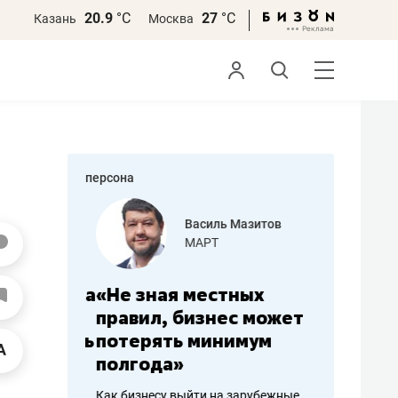
20.9
°С
27
°С
Казань
Москва
персона
еменова
Василь Мазитов
»
МАРТ
а: работа
«Не зная местных
«Мне лу
ечься
правил, бизнес может
не зара
вствовать
потерять минимум
чем пот
полгода»
репутац
пошиву
Как бизнесу выйти на зарубежные
Владелец от