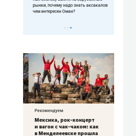
рафакте,
рынки, почему надо знать аксакалов и
о трехкратно
кредитов
чем интересен Оман?
клиентах и ч
Рекомендуем
Рекоме
ой
Мексика, рок-концерт
«Прор
и вагон с чак-чаком: как
30 ме
еским
в Менделеевске прошла
лечит