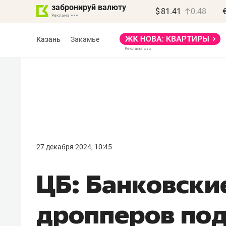
забронируй валюту
$
81.41
0.48
Казань
Закамье
Василь Мазитов
МАРТ
27 декабря 2024, 10:45
«Не зная местных
ЦБ: Банковски
правил, бизнес может
потерять минимум
дропперов по
полгода»
Как бизнесу выйти на зарубежные