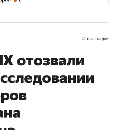
в закладки
НХ отозвали
асследовании
еров
ана
на