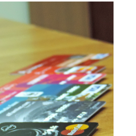
состоянием как основа
антихрупких команд