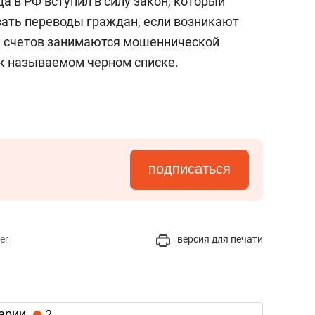
а в РФ вступил в силу закон, который
ать переводы граждан, если возникают
х счетов занимаются мошеннической
ак называемом черном списке.
подписаться
er
версия для печати
арии
2