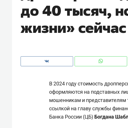
до 40 тысяч, н
рынки, почему надо знать аксакал
чем интересен Оман?
жизни» сейчас
В 2024 году стоимость дропперс
оформляются на подставных лиц
мошенникам и представителям т
Рекомендуем
Рекоме
ссылкой на главу службы финан
Как ГК «МИР ГРУПП» и ВТБ
150 ка
Банка России (ЦБ)
Богдана Шаб
создают оазис жилого
ID вме
комфорта под Казанью
безоп