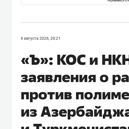
6 августа 2026, 20:21
«Ъ»: КОС и НК
заявления о р
против полим
из Азербайдж
и Туркмениста