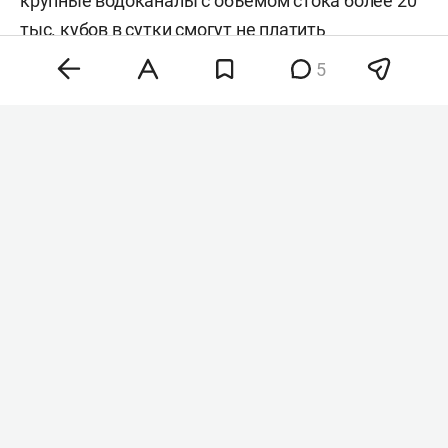
крупные водоканалы с объемом стока более 20
тыс. кубов в сутки смогут не платить
компенсацию за вред водным объектам при
5
условии выполнения мероприятий по снижению
сбросов и достижения показателей,
предусмотренных их экологическими
программами.
Цель законопроекта — повышение мотивации
инвесторов вкладывать средства в
природоохранные мероприятия по улучшению
качества воды и охране водных ресурсов
государства, следует из пояснительной записки.
Это позволит создать дополнительный стимул
для активного участия организаций в снижении
негативного воздействия на окружающую