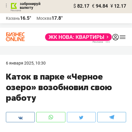
забронируй
$
82.17
€
94.84
¥
12.17
валюту
16.5°
17.8°
Казань
Москва
6 января 2025, 10:30
Каток в парке «Черное
озеро» возобновил свою
работу