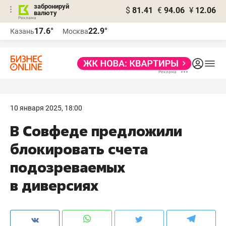
забронируй
$
81.41
€
94.06
¥
12.06
валюту
17.6°
22.9°
Казань
Москва
10 января 2025, 18:00
В Совфеде предложили
блокировать счета
подозреваемых
в диверсиях