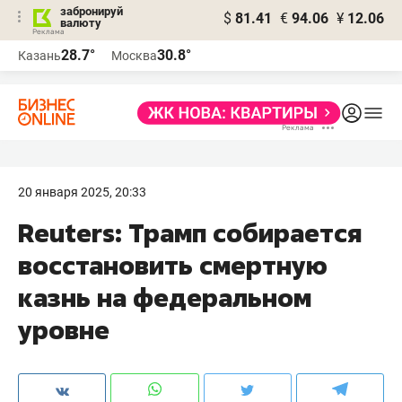
забронируй
$
81.41
€
94.06
¥
12.06
валюту
28.7°
30.8°
Казань
Москва
20 января 2025, 20:33
Reuters: Трамп собирается
восстановить смертную
казнь на федеральном
уровне