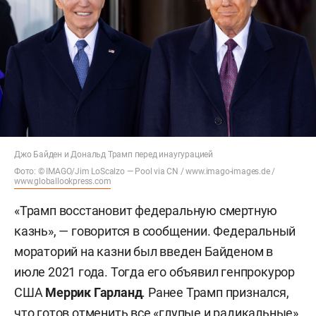
Джо Байден и Дональд Трамп перед инаугурацией
Фото: © IMAGO/Jim LoScalzo — Pool via CN / www.imago-images.de /
www.globallookpress.com
«Трамп восстановит федеральную смертную
казнь», — говорится в сообщении. Федеральный
мораторий на казни был введен Байденом в
июле 2021 года. Тогда его объявил генпрокурор
США
Меррик Гарланд
. Ранее Трамп признался,
что готов отменить все «глупые и радикальные»