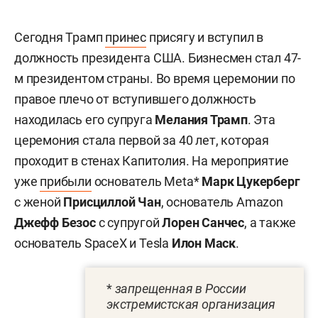
Сегодня Трамп
принес
присягу и вступил в
должность президента США. Бизнесмен стал 47-
м президентом страны. Во время церемонии по
правое плечо от вступившего должность
находилась его супруга
Мелания Трамп
. Эта
церемония стала первой за 40 лет, которая
проходит в стенах Капитолия. На мероприятие
уже
прибыли
основатель Meta*
Марк Цукерберг
с женой
Присциллой Чан
, основатель Amazon
Джефф Безос
с супругой
Лорен Санчес
, а также
основатель SpaceX и Tesla
Илон Маск
.
*
запрещенная в России
экстремистская организация