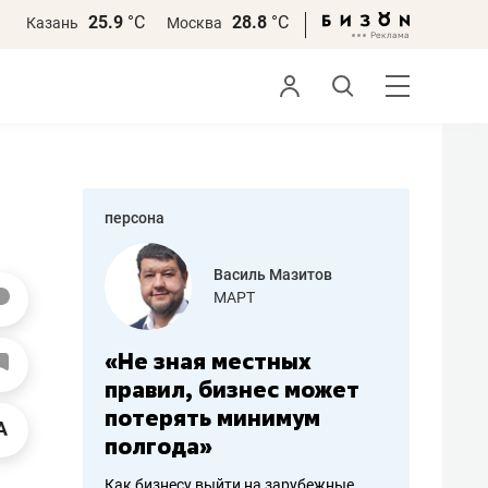
25.9
°С
28.8
°С
Казань
Москва
персона
еменова
Василь Мазитов
»
МАРТ
а: работа
«Не зная местных
«Мне лу
ечься
правил, бизнес может
не зара
вствовать
потерять минимум
чем пот
полгода»
репутац
пошиву
Как бизнесу выйти на зарубежные
Владелец от