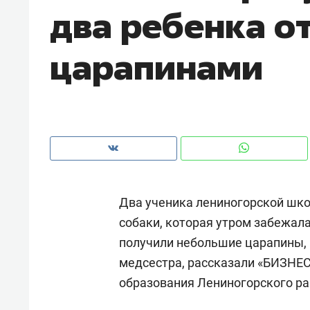
два ребенка о
рынки, почему надо знать аксакал
чем интересен Оман?
царапинами
Два ученика лениногорской шко
собаки, которая утром забежал
получили небольшие царапины, 
Рекомендуем
Рекоме
медсестра, рассказали «БИЗНЕ
Как ГК «МИР ГРУПП» и ВТБ
150 ка
образования Лениногорского ра
создают оазис жилого
ID вме
комфорта под Казанью
безоп