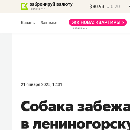
забронируй валюту
$
80.93
-0.20
Казань
Закамье
Василь Мазитов
МАРТ
21 января 2025, 12:31
«Не зная местных
Собака забеж
правил, бизнес может
потерять минимум
в лениногорск
полгода»
Как бизнесу выйти на зарубежные