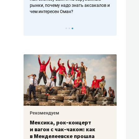
рафакте,
рынки, почему надо знать аксакалов и
о трехкратно
кредитов
чем интересен Оман?
клиентах и ч
Рекомендуем
Рекоме
ой
Мексика, рок-концерт
«Прор
и вагон с чак-чаком: как
30 ме
еским
в Менделеевске прошла
лечит