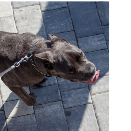
состоянием как основа
антихрупких команд