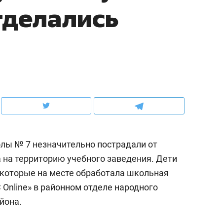
тделались
ов и
о трехкратном росте цен, дотошных
школьной формы о конт
клиентах и чудных запросах мастеров
налогах и развитии без 
лы № 7 незначительно пострадали от
а на территорию учебного заведения. Дети
которые на месте обработала школьная
ндуем
Рекомендуем
С
Online» в районном отделе народного
мер до квартиры и Face
Опыт выживания в дик
йона.
сто ключа: какой будет
природе, работа
асность в ЖК «Нова»
с ментальным и физич