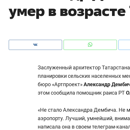
умер в возрасте
рынки, почему надо знать аксакалов и
о 
чем интересен Оман?
кл
Заслуженный архитектор Татарстана
планировки сельских населенных мес
бюро «Артпроект»
Александр Демби
этом сообщила помощник раиса РТ
О
Рекомендуем
Рекомендуем
«Не стало Александра Дембича. Не мо
Как ГК «МИР ГРУПП» и ВТБ
150 камер 
аэропорту. Лучший, умнейший, внима
создают оазис жилого
ID вместо 
написала она в своем телеграм-канал
комфорта под Казанью
безопаснос