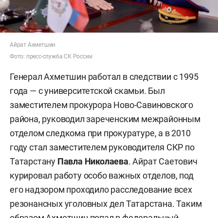
Айрат Ахметшин
Фото: пресс-служба СК России
Генерал Ахметшин работал в следствии с 1995
года — с университетской скамьи. Был
заместителем прокурора Ново-Савиновского
района, руководил зареченским межрайонным
отделом следкома при прокуратуре, а в 2010
году стал заместителем руководителя СКР по
Татарстану
Павла Николаева
. Айрат Саетович
курировал работу особо важных отделов, под
его надзором проходило расследование всех
резонансных уголовных дел Татарстана. Таким
образом Ахметшин попал в федеральный