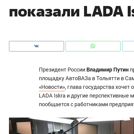
показали LADA I
ры
че
Президент России
Владимир Путин
п
площадку АвтоВАЗа в Тольятти в Са
«Новости»
, глава государства хочет
LADA Iskra и другие перспективные 
пообщается с работниками предприя
Рекомендуем
Рекомендуем
ce
Опыт выживания в дикой
Мексика, 
т
природе, работа
и вагон с ч
с ментальным и физическим
в Менделе