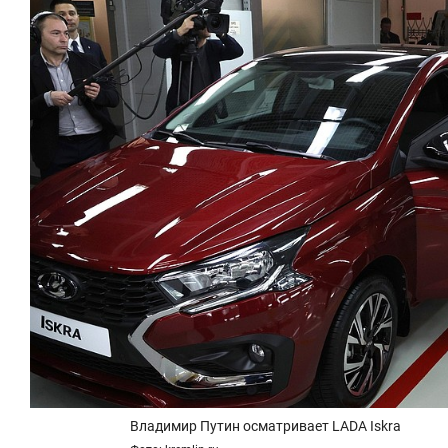
состоянием как основа
«Гонка Гер
антихрупких команд
Владимир Путин осматривает LADA Iskra