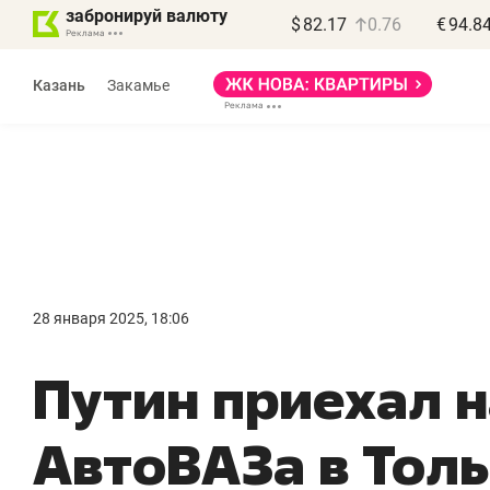
забронируй валюту
$
82.17
0.76
€
94.8
Казань
Закамье
28 января 2025, 18:06
«
Путин приехал н
п
п
АвтоВАЗа в Толь
п
Ка