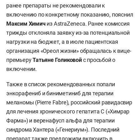
ранее препараты не рекомендовали к
включению по конкретному показанию, пояснил
Максим Химич
из AstraZeneca. Ранее комиссия
трижды отклоняла заявку из-за потенциальной
нагрузки на бюджет, а в июле пациентская
организация «Ореол жизни» обращалась к вице-
премьеру
Татьяне Голиковой
с просьбой о
включении.
Также в список рекомендованных попали
энкорафениб и биниметиниб для терапии
меланомы (Pierre Fabre), российский равидасвир
для лечения хронического гепатита С («Химрар
Фарма») и веренафусп альфа для терапии
синдрома Хантера («Генериум»). Последний
препарат также предложили включить в