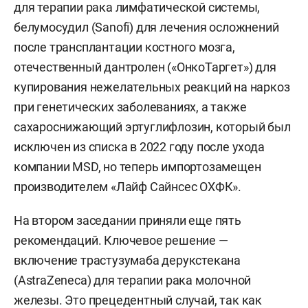
для терапии рака лимфатической системы,
белумосудил (Sanofi) для лечения осложнений
после трансплантации костного мозга,
отечественный дантролен («ОнкоТаргет») для
купирования нежелательных реакций на наркоз
при генетических заболеваниях, а также
сахароснижающий эртуглифлозин, который был
исключен из списка в 2022 году после ухода
компании MSD, но теперь импортозамещен
производителем «Лайф Сайнсес ОХФК».
На втором заседании приняли еще пять
рекомендаций. Ключевое решение —
включение трастузумаба дерукстекана
(AstraZeneca) для терапии рака молочной
железы. Это прецедентный случай, так как