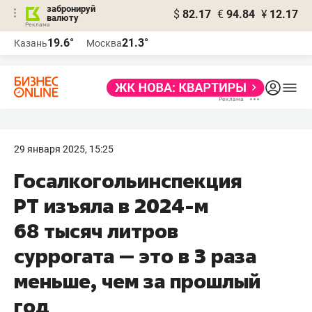
забронируй
$
82.17
€
94.84
¥
12.17
валюту
19.6°
21.3°
Казань
Москва
29 января 2025, 15:25
Госалкогольинспекция
РТ изъяла в 2024-м
68 тысяч литров
суррогата — это в 3 раза
меньше, чем за прошлый
год