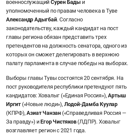
военнослужащий
Сурен Бады
и
уполномоченный по правам человека в Туве
Александр Адыгбай
. Согласно
законодательству, каждый кандидат на пост
главы региона обязан представить трех
претендентов на должность сенатора, одного из
которых он сможет делегировать в верхнюю
палату парламента в случае победы на выборах.
Выборы главы Тувы состоятся 20 сентября. На
пост руководителя республики претендуют пять
кандидатов: Ховалыг («Единая Россия»),
Артыш
Иргит
(«Новые люди»),
Лодой-Дамба Куулар
(КПРФ),
Азиат Чанзан
(«Справедливая Россия —
За правду») и
Егор Чистяков
(ЛДПР). Ховалыг
возглавляет регион с 2021 года.