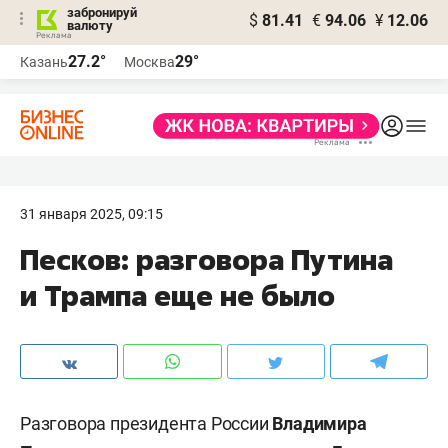
забронируй
$
81.41
€
94.06
¥
12.06
валюту
27.2°
29°
Казань
Москва
31 января 2025, 09:15
Песков: разговора Путина
и Трампа еще не было
Разговора президента России
Владимира