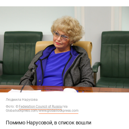
Людмила Нарусова
Фото:
©
Federation Council of Russia
/via
Globallookpress.com/
www.globallookpress.com
Помимо Нарусовой, в список вошли