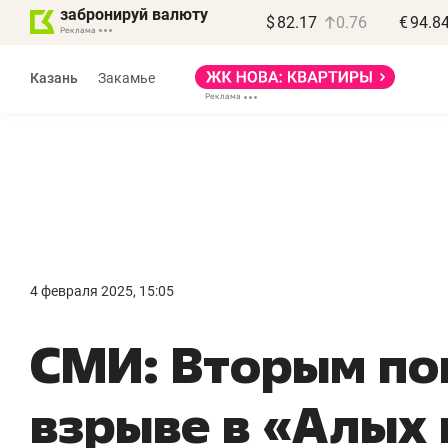
забронируй валюту
$
82.17
0.76
€
94.8
Казань
Закамье
Василь Мазитов
МАРТ
4 февраля 2025, 15:05
«Не зная местных
«
СМИ: Вторым по
правил, бизнес может
н
потерять минимум
ч
взрыве в «Алых 
полгода»
р
Как бизнесу выйти на зарубежные
Вл