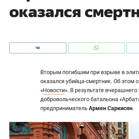
оказался смерт
рынки, почему надо знать аксакалов и
о 
чем интересен Оман?
кл
Вторым погибшим при взрыве в элит
оказался убийца-смертник. Об этом 
«
Новости
». В результате вчерашнего
добровольческого батальона «Арбат»
предприниматель
Армен Саркисян
.
Рекомендуем
Рекомендуем
Как ГК «МИР ГРУПП» и ВТБ
150 камер 
создают оазис жилого
ID вместо 
комфорта под Казанью
безопаснос