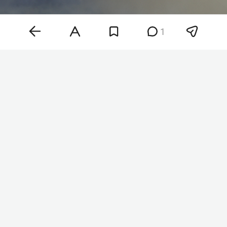
1
Фото: «БИЗНЕС Online»
«Воздушную атаку отражали авиация, зенитные
ракетные войска, подразделения РЭБ и
беспилотных систем, мобильные огневые
группы сил обороны Украины», — говорится в
сообщении.