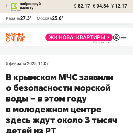
забронируй
$
82.17
€
94.84
¥
12.17
валюту
27.3°
25.6°
Казань
Москва
5 февраля 2025, 11:07
В крымском МЧС заявили
о безопасности морской
воды – в этом году
в молодежном центре
здесь ждут около 3 тысяч
детей из РТ