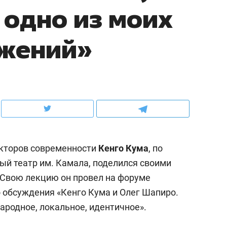
 одно из моих
ов и
о трехкратном росте цен, дотошных
школьной формы о конт
клиентах и чудных запросах мастеров
налогах и развитии без 
ижений»
екторов современности
Кенго Кума
, по
ый театр им. Камала, поделился своими
 Свою лекцию он провел на форуме
ндуем
Рекомендуем
 обсуждения «Кенго Кума и Олег Шапиро.
мер до квартиры и Face
Опыт выживания в дик
ародное, локальное, идентичное».
сто ключа: какой будет
природе, работа
асность в ЖК «Нова»
с ментальным и физич