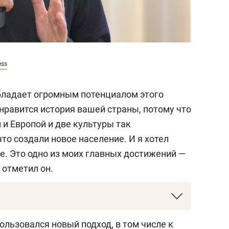
ess
бладает огромным потенциалом этого
 нравится история вашей страны, потому что
и Европой и две культуры так
то создали новое население. И я хотел
е. Это одно из моих главных достижений —
 отметил он.
нейших архитекторов современности. Его
пользовался новый подход, в том числе к