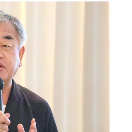
состоянием как основа
антихрупких команд