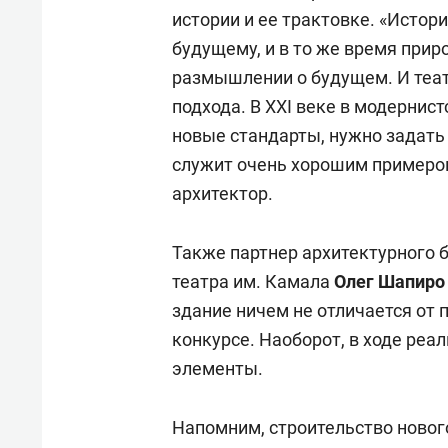
работы получили признание за 
истории и ее трактовке. «Истор
передовые технологии.
будущему, и в то же время прир
размышлении о будущем. И теат
Кума родился в 1954 году в Йоко
подхода. В XXI веке в модерни
Токийский университет по спец
новые стандарты, нужно задать
работать в японском бюро Ace Ar
служит очень хорошим примером
основал свою собственную фирму
архитектор.
работы были представлены по в
Германию и даже Дубай.
Также партнер архитектурного 
театра им. Камала
Олег Шапир
здание ничем не отличается от 
конкурсе. Наоборот, в ходе реа
элементы.
Напомним, строительство новог