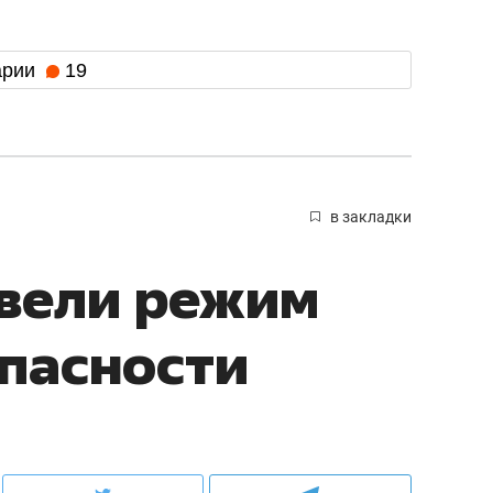
арии
19
в закладки
ввели режим
пасности