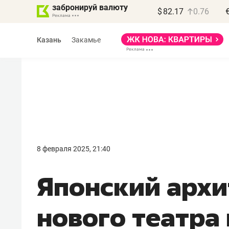
забронируй валюту
$
82.17
0.76
Казань
Закамье
Василь Мазитов
МАРТ
8 февраля 2025, 21:40
«Не зная местных
Японский архи
правил, бизнес может
потерять минимум
нового театра 
полгода»
Как бизнесу выйти на зарубежные