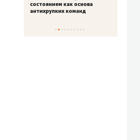
«Гонка Героев»
Казан