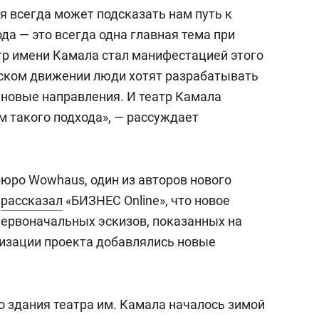
инновационные принципы дизайна и
ия всегда может подсказать нам путь к
ода — это всегда одна главная тема при
р имени Камала стал манифестацией этого
гаме, Япония. В 1979-м он окончил
стском движении люди хотят разрабатывать
иальности «архитектура» и продолжал
 новые направления. И театр Камала
chitects & Associates до 1987 года, когда
 такого подхода», — рассуждает
 Kengo Kuma and Associates. С тех пор его
сему миру, включая Китай, Францию,
бюро Wowhaus, один из авторов нового
о
рассказал
«БИЗНЕС Online», что новое
первоначальных эскизов, показанных на
лизации проекта добавлялись новые
о здания театра им. Камала началось зимой