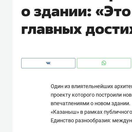
о здании: «Это
рынки, почему надо знать аксакал
чем интересен Оман?
главных дост
Один из влиятельнейших архит
проекту которого построили нов
впечатлениями о новом здании.
Рекомендуем
Рекоме
«Казаныш» в рамках публичного
Как ГК «МИР ГРУПП» и ВТБ
150 ка
Единство разнообразия: междун
создают оазис жилого
ID вме
комфорта под Казанью
безоп