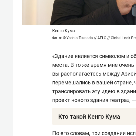
Кенго Кума
Фото: © Yoshio Tsunoda // AFLO //
Global Look Pr
«Здание является символом и о
места. В то же время мне очень
вы располагаетесь между Азией 
перемешались в вашей стране, ч
транслировать эту идею в здани
проект нового здания театра», —
Кто такой Кенго Кума
Кенго Кума — один из влиятель
По его словам, при создании ис