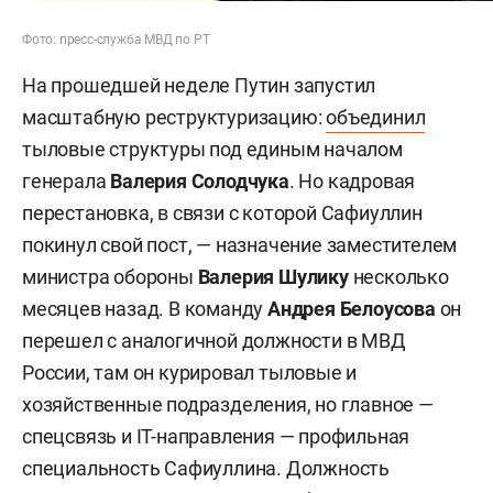
Фото: пресс-служба МВД по РТ
На прошедшей неделе Путин запустил
масштабную реструктуризацию:
объединил
тыловые структуры под единым началом
генерала
Валерия Солодчука
. Но кадровая
перестановка, в связи с которой Сафиуллин
покинул свой пост, — назначение заместителем
министра обороны
Валерия Шулику
несколько
месяцев назад. В команду
Андрея Белоусова
он
перешел с аналогичной должности в МВД
России, там он курировал тыловые и
хозяйственные подразделения, но главное —
спецсвязь и IT-направления — профильная
специальность Сафиуллина. Должность