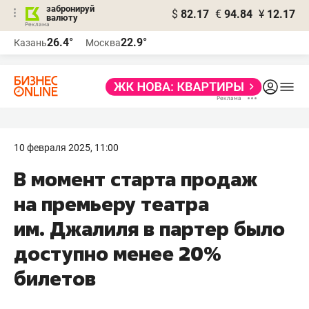
забронируй
$
82.17
€
94.84
¥
12.17
валюту
26.4°
22.9°
Казань
Москва
10 февраля 2025, 11:00
В момент старта продаж
на премьеру театра
им. Джалиля в партер было
доступно менее 20%
билетов