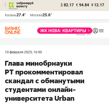
забронируй
$
82.17
€
94.84
¥
12.17
валюту
27.4°
25.6°
Казань
Москва
10 февраля 2025, 16:50
Глава минобрнауки
РТ прокомментировал
скандал с обманутыми
студентами онлайн-
университета Urban