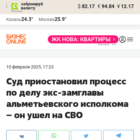
забронируй
$
82.17
€
94.84
¥
12.17
валюту
24.3°
25.9°
Казань
Москва
10 февраля 2025, 17:23
Суд приостановил процесс
по делу экс-замглавы
альметьевского исполкома
– он ушел на СВО