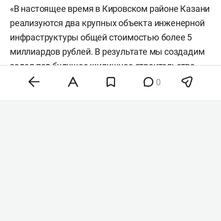
«В настоящее время в Кировском районе Казани
реализуются два крупных объекта инженерной
инфраструктуры общей стоимостью более 5
миллиардов рублей. В результате мы создадим
задел под будущее жилищное строительство
порядка 1,4 миллиона квадратных метров», —
0
сказал министр.
Речь идет о территориях «Военный городок —
32» и «Экорайон». Для них планируют построить
магистральные сети хозяйственно-бытовой
канализации и водоснабжения.
На канализационные сети направят около 3,4
млрд рублей,
следует
из документов госзакупки
от октября 2025 года. В рамках проекта