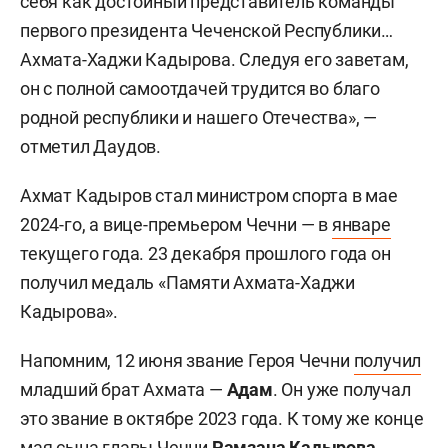
себя как достойный представитель команды
первого президента Чеченской Республики…
Ахмата-Хаджи Кадырова. Следуя его заветам,
он с полной самоотдачей трудится во благо
родной республики и нашего Отечества», —
отметил Даудов.
Ахмат Кадыров стал министром спорта в мае
2024-го, а вице-премьером Чечни — в
январе
текущего года. 23 декабря прошлого года он
получил медаль «Памяти Ахмата-Хаджи
Кадырова».
Напомним, 12 июня звание Героя Чечни
получил
младший брат Ахмата —
Адам
. Он уже получал
это звание в октябре 2023 года. К тому же конце
мая сына главы Чечни
Рамзана Кадырова