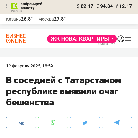
забронируй
$
82.17
€
94.84
¥
12.17
валюту
26.8°
27.8°
Казань
Москва
12 февраля 2025, 18:59
В соседней с Татарстаном
республике выявили очаг
бешенства