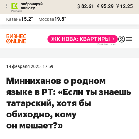
забронируй
$
82.61
€
95.29
¥
12.25
валюту
15.2°
19.8°
Казань
Москва
14 февраля 2025, 17:59
Минниханов о родном
языке в РТ: «Если ты знаешь
татарский, хотя бы
обиходно, кому
он мешает?»