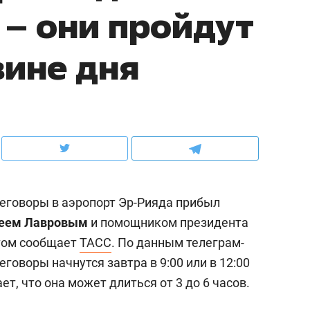
 – они пройдут
рынки, почему надо знать аксакалов и
о трехкратном росте це
чем интересен Оман?
клиентах и чудных запр
вине дня
еговоры в аэропорт Эр-Рияда прибыл
еем Лавровым
и помощником президента
этом сообщает
ТАСС
. По данным телеграм-
ндуем
Рекомендуем
реговоры начнутся завтра в 9:00 или в 12:00
ка, рок-концерт
«Прорывы случались к
т, что она может длиться от 3 до 6 часов.
н с чак-чаком: как
30 метров»: как «Водо
делеевске прошла
лечит подземные арте