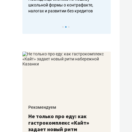
н, дотошных
школьной формы о контрафакте,
рынки, почем
осах мастеров
налогах и развитии без кредитов
чем интересе
Рекомендуем
Рекоме
аждые
Не только про еду: как
Элитн
канал»
гастрокомплекс «Кайт»
и бре
рии
задает новый ритм
гаран