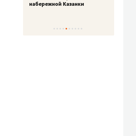
набережной Казанки
«Барк
«Рез