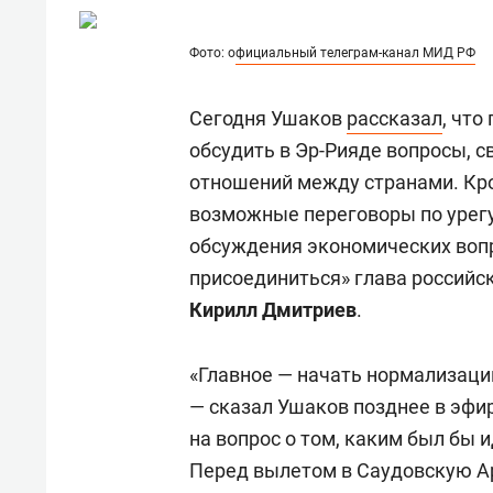
состоянием как основа
«Гонк
антихрупких команд
Фото: о
фициальный телеграм-канал МИД РФ
Сегодня Ушаков
рассказал
, что
обсудить в Эр-Рияде вопросы, 
отношений между странами. Кро
возможные переговоры по урегу
обсуждения экономических воп
присоединиться» глава российс
Кирилл Дмитриев
.
«Главное — начать нормализац
— сказал Ушаков позднее в эфир
на вопрос о том, каким был бы 
Перед вылетом в Саудовскую А