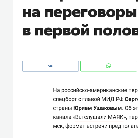
на переговоры
в первой поло
На российско-американские пер
спецборт с главой МИД РФ
Серг
страны
Юрием Ушаковым
. Об 
Рекомендуем
Рекоме
канала «
Вы слушали МАЯК
», пе
и Face
Опыт выживания в дикой
Мекси
мск, формат встречи предполагае
 будет
природе, работа
и ваго
ва»
с ментальным и физическим
в Мен