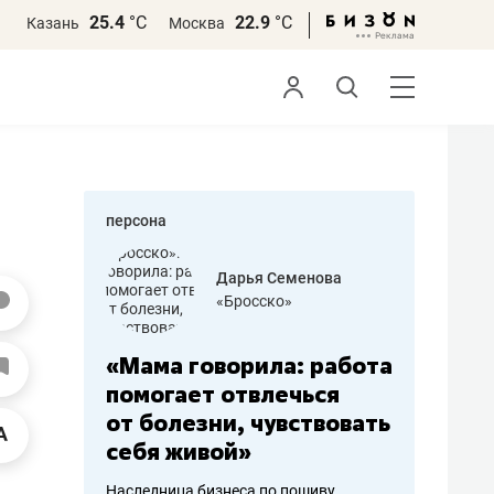
25.4
°С
22.9
°С
Казань
Москва
персона
бодец
Дарья Семенова
 решения»
«Бросско»
«Мама говорила: работа
«Не зна
вообще,
помогает отвлечься
правил,
от болезни, чувствовать
потерят
себя живой»
полгода
ирмы
Наследница бизнеса по пошиву
Как бизнесу 