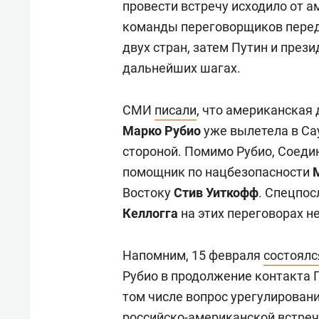
провести встречу исходило от а
команды переговорщиков переда
двух стран, затем Путин и пре
дальнейших шагах.
СМИ
писали
, что американская
Марко Рубио
уже вылетела в Са
стороной. Помимо Рубио, Соед
помощник по нацбезопасности
Востоку
Стив Уиткофф
. Спецпо
Келлогга
на этих переговорах не
Напомним, 15 февраля
состоялс
Рубио в продолжение контакта П
том числе вопрос урегулировани
российско-американской встреч