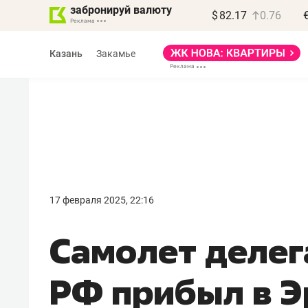
забронируй валюту
$
82.17
0.76
Казань
Закамье
17 февраля 2025, 22:16
Самолет деле
РФ прибыл в Э