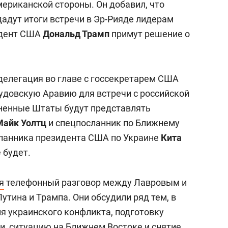
мериканской стороны. Он добавил, что
дут итоги встречи в Эр-Рияде лидерам
зидент США
Дональд Трамп
примут решение о
 делегация во главе с госсекретарем США
удовскую Аравию для встречи с российской
иненные Штаты будут представлять
Майк Уолтц
и спецпосланник по Ближнему
сланника президента США по Украине
Кита
 будет.
я
телефонный разговор между Лавровым и
утина и Трампа. Они обсудили ряд тем, в
я украинского конфликта, подготовку
и, ситуацию на Ближнем Востоке и снятие