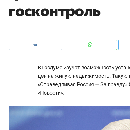
госконтроль
рынки, почему надо знать аксакалов и
о 
чем интересен Оман?
кл
В Госдуме изучат возможность устан
цен на жилую недвижимость. Такую 
«Справедливая Россия — За правду»
«Новости»
.
Рекомендуем
Рекомендуем
Как ГК «МИР ГРУПП» и ВТБ
150 камер 
создают оазис жилого
ID вместо 
комфорта под Казанью
безопаснос