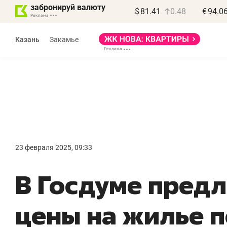
забронируй валюту
$
81.41
0.48
€
94.0
Казань
Закамье
Василь Мазитов
МАРТ
23 февраля 2025, 09:33
«Не зная местных
«
В Госдуме пред
правил, бизнес может
н
потерять минимум
ч
цены на жилье 
полгода»
р
Как бизнесу выйти на зарубежные
Вл