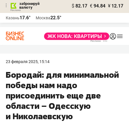
забронируй
$
82.17
€
94.84
¥
12.17
валюту
17.6°
22.5°
Казань
Москва
23 февраля 2025, 15:14
Бородай: для минимальной
победы нам надо
присоединить еще две
области – Одесскую
и Николаевскую