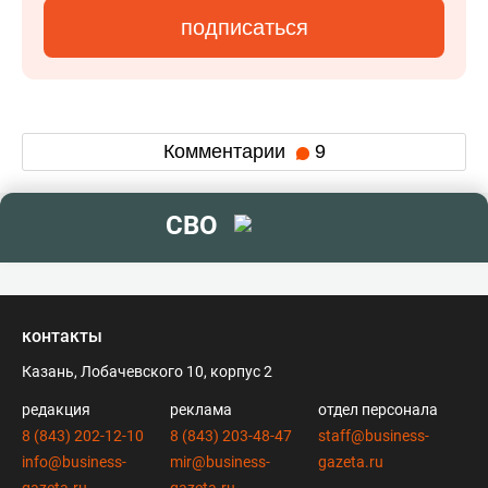
подписаться
Комментарии
9
СВО
контакты
Казань, Лобачевского 10, корпус 2
редакция
реклама
отдел персонала
8 (843) 202-12-10
8 (843) 203-48-47
staff@business-
info@business-
mir@business-
gazeta.ru
gazeta.ru
gazeta.ru