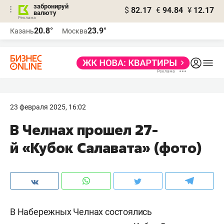
забронируй
$
82.17
€
94.84
¥
12.17
валюту
20.8°
23.9°
Казань
Москва
23 февраля 2025, 16:02
В Челнах прошел 27-
й «Кубок Салавата» (фото)
В Набережных Челнах состоялись