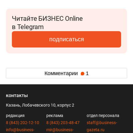
Читайте БИЗНЕС Online
в Telegram
подписаться
Комментарии
1
контакты
Казань, Лобачевского 10, корпус 2
редакция
реклама
отдел персонала
8 (843) 202-12-10
8 (843) 203-48-47
staff@business-
info@business-
mir@business-
gazeta.ru