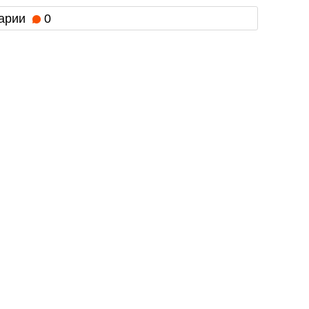
арии
0