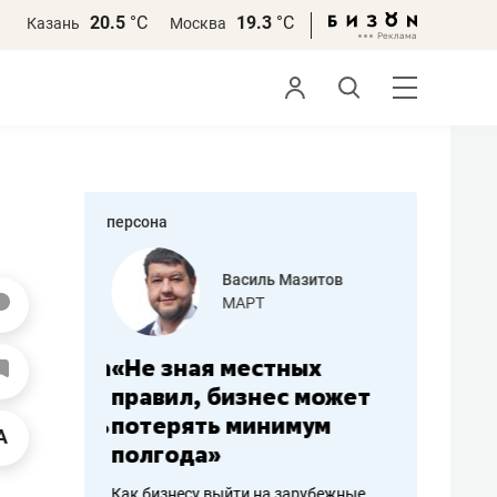
20.5
°С
19.3
°С
Казань
Москва
персона
еменова
Василь Мазитов
»
МАРТ
а: работа
«Не зная местных
«Мне лу
ечься
правил, бизнес может
не зара
вствовать
потерять минимум
чем пот
полгода»
репутац
пошиву
Как бизнесу выйти на зарубежные
Владелец от