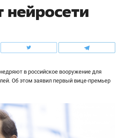
 нейросети
ов и
о трехкратном росте цен, дотошных
школьной формы о конт
клиентах и чудных запросах мастеров
налогах и развитии без 
недряют в российское вооружение для
лей. Об этом заявил первый вице-премьер
ндуем
Рекомендуем
мер до квартиры и Face
Опыт выживания в дик
сто ключа: какой будет
природе, работа
асность в ЖК «Нова»
с ментальным и физич