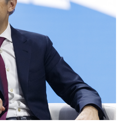
состоянием как основа
антихрупких команд