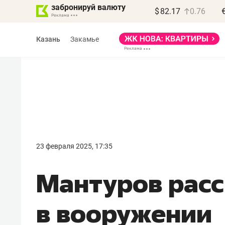
забронируй валюту
$
82.17
0.76
Казань
Закамье
Василь Мазитов
МАРТ
23 февраля 2025, 17:35
«Не зная местных
Мантуров расс
правил, бизнес может
потерять минимум
в вооружении
полгода»
Как бизнесу выйти на зарубежные