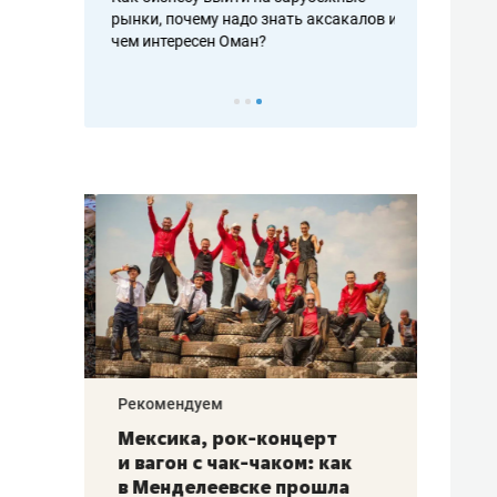
рафакте,
рынки, почему надо знать аксакалов и
о трехкратно
кредитов
чем интересен Оман?
клиентах и ч
Рекомендуем
Рекоме
ой
Мексика, рок-концерт
«Прор
и вагон с чак-чаком: как
30 ме
еским
в Менделеевске прошла
лечит