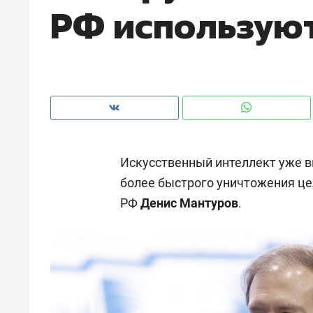
РФ используют
рынки, почему надо знать аксакал
чем интересен Оман?
Искусственный интеллект уже в
более быстрого уничтожения це
РФ
Денис Мантуров
.
Рекомендуем
Рекоме
Как ГК «МИР ГРУПП» и ВТБ
150 ка
создают оазис жилого
ID вме
комфорта под Казанью
безоп