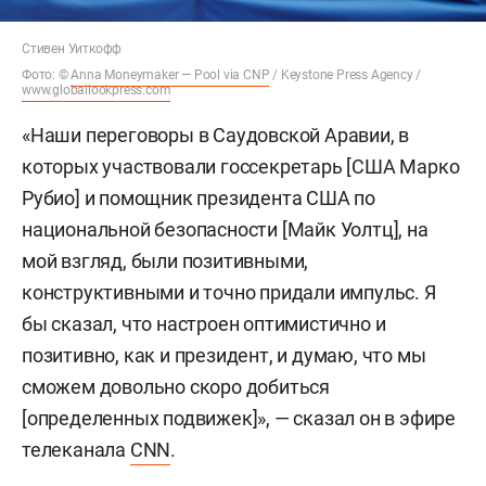
Стивен Уиткофф
Фото: ©
Anna Moneymaker — Pool via CNP
/ Keystone Press Agency /
www.globallookpress.com
«Наши переговоры в Саудовской Аравии, в
которых участвовали госсекретарь [США Марко
Рубио] и помощник президента США по
национальной безопасности [Майк Уолтц], на
мой взгляд, были позитивными,
конструктивными и точно придали импульс. Я
бы сказал, что настроен оптимистично и
позитивно, как и президент, и думаю, что мы
сможем довольно скоро добиться
[определенных подвижек]», — сказал он в эфире
телеканала
СNN
.