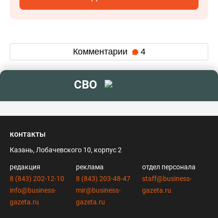
Комментарии
4
СВО
контакты
Казань, Лобачевского 10, корпус 2
редакция
реклама
отдел персонала
8 (843) 202-12-10
8 (843) 203-48-47
staff@business-
info@business-
mir@business-
gazeta.ru
gazeta.ru
gazeta.ru