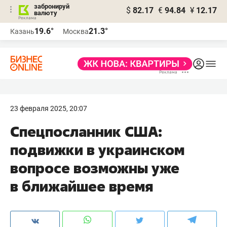
забронируй
$
82.17
€
94.84
¥
12.17
валюту
19.6°
21.3°
Казань
Москва
23 февраля 2025, 20:07
Спецпосланник США:
подвижки в украинском
вопросе возможны уже
в ближайшее время