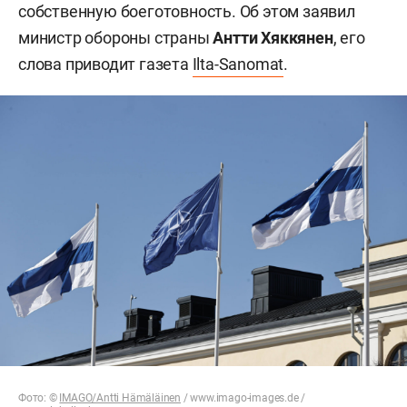
собственную боеготовность. Об этом заявил
министр обороны страны
Антти Хяккянен
, его
слова приводит газета
Ilta-Sanomat
.
Фото: ©
IMAGO/Antti Hämäläinen
/
www.imago-images.de
/