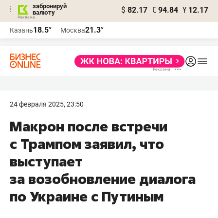
забронируй
$
82.17
€
94.84
¥
12.17
валюту
18.5°
21.3°
Казань
Москва
24 февраля 2025, 23:50
Макрон после встречи
с Трампом заявил, что
выступает
за возобновление диалога
по Украине с Путиным