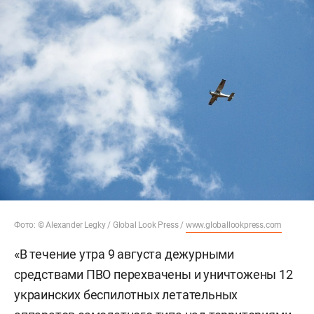
Фото: © Alexander Legky / Global Look Press /
www.globallookpress.com
«В течение утра 9 августа дежурными
средствами ПВО перехвачены и уничтожены 12
украинских беспилотных летательных