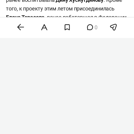
того, к проекту этим летом присоединилась
Елена Тарасова
, ранее работавшая в Федерации
фигурного катания Татарстана. Она должна
0
занять должность заместителя директора
школы.
При этом другие специалисты пока не
определились с участием в проекте. По словам
источников издания, тренерам не хватает
информации об условиях работы, задачах и
времени, которое они смогут получать на льду.
Одной из проблем также стали зарплаты: школу
хотят сделать республиканской, а значит,
оплата труда тренеров будет ограничена
государственными нормативами и составит