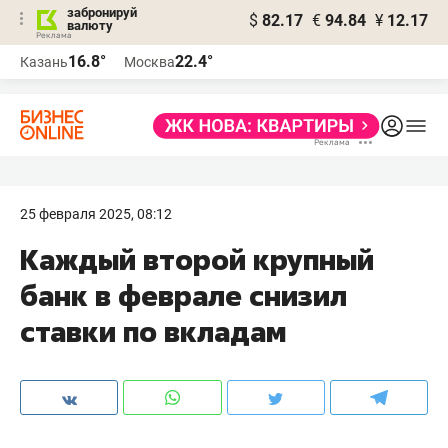
забронируй
$
82.17
€
94.84
¥
12.17
валюту
16.8°
22.4°
Казань
Москва
25 февраля 2025, 08:12
Каждый второй крупный
банк в феврале снизил
ставки по вкладам