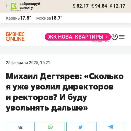
забронируй
$
82.17
€
94.84
¥
12.17
валюту
17.8°
18.7°
Казань
Москва
25 февраля 2025, 15:21
Михаил Дегтярев: «Сколько
я уже уволил директоров
и ректоров? И буду
увольнять дальше»