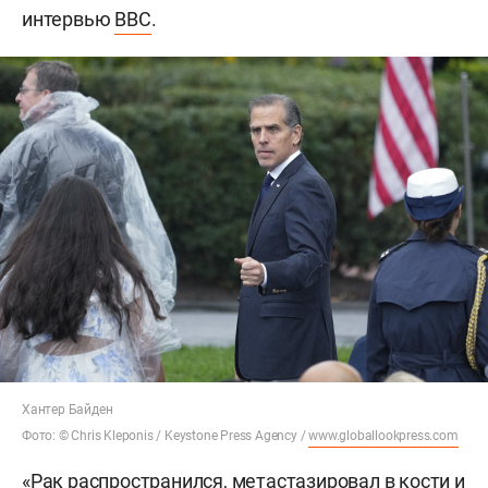
интервью
BBC
.
Хантер Байден
Фото: © Chris Kleponis / Keystone Press Agency /
www.globallookpress.com
«Рак распространился, метастазировал в кости и