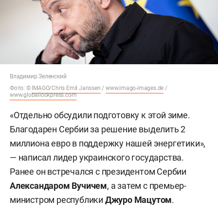
Владимир Зеленский
Фото: ©
IMAGO/Chris Emil Janssen
/
www.imago-images.de
/
www.globallookpress.com
«Отдельно обсудили подготовку к этой зиме.
Благодарен Сербии за решение выделить 2
миллиона евро в поддержку нашей энергетики»,
— написал лидер украинского государства.
Ранее он встречался с президентом Сербии
Александаром Вучичем
, а затем с премьер-
министром республики
Джуро Мацутом
.