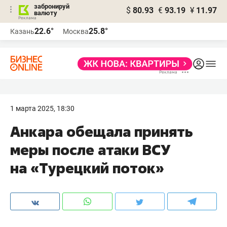
забронируй
$
80.93
€
93.19
¥
11.97
валюту
22.6°
25.8°
Казань
Москва
1 марта 2025, 18:30
Анкара обещала принять
меры после атаки ВСУ
на «Турецкий поток»