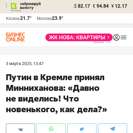
забронируй
$
82.17
€
94.84
¥
12.17
валюту
21.7°
23.9°
Казань
Москва
3 марта 2025, 13:47
Путин в Кремле принял
Минниханова: «Давно
не виделись! Что
новенького, как дела?»