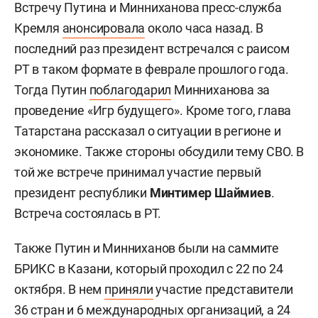
Встречу Путина и Минниханова пресс-служба
Кремля
анонсировала
около часа назад. В
последний раз президент встречался с раисом
РТ в таком формате в феврале прошлого года.
Тогда Путин
поблагодарил
Минниханова за
проведение «Игр будущего». Кроме того, глава
Татарстана рассказал о ситуации в регионе и
экономике. Также стороны обсудили тему СВО. В
той же встрече принимал участие первый
президент республики
Минтимер Шаймиев
.
Встреча состоялась в РТ.
Также Путин и Минниханов были на саммите
БРИКС в Казани, который проходил с 22 по 24
октября. В нем
приняли
участие представители
36 стран и 6 международных организаций, а 24