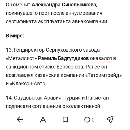
Он сменит
Александра Синельникова
,
покинувшего пост после аннулирования
сертификата эксплуатанта авиакомпании.
В мире:
13. Гендиректор Серпуховского завода
«Металлист»
Рамиль Бадгутдинов
оказался
в
санкционном списке Евросоюза. Ранее он
возглавлял казанские компании «Татхимтрейд»
и «Клаксон-Авто».
14. Саудовская Аравия, Турция и Пакистан
подписали
соглашение о коллективной
безопасности. Документ предусматривает, что
0
нападение на одну из стран будет