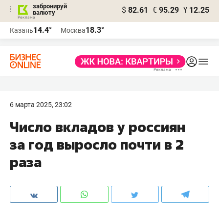
забронируй
$
82.61
€
95.29
¥
12.25
валюту
14.4°
18.3°
Казань
Москва
6 марта 2025, 23:02
Число вкладов у россиян
за год выросло почти в 2
раза