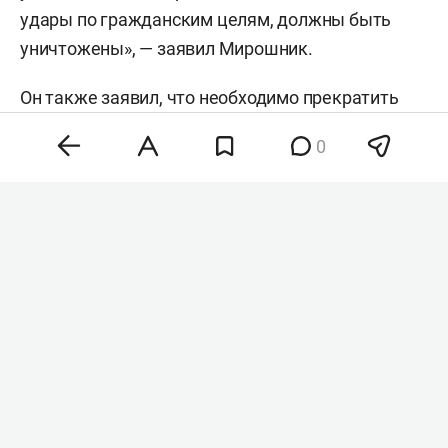
удары по гражданским целям, должны быть
уничтожены», — заявил Мирошник.
Он также заявил, что необходимо прекратить
поставки Украине вооружения, которое, по его
0
словам, используется для атак, а логистику
таких поставок — нарушить. Мирошник добавил,
что оба варианта ответа могут применить
независимо друг от друга, и заявил, что страны,
которые финансируют и вооружают Украину и
препятствуют расследованиям, снижают
возможности международного давления на
Киев.
Сегодня утром Нижнекамск подвергся
массированной атаке БПЛА. По последним