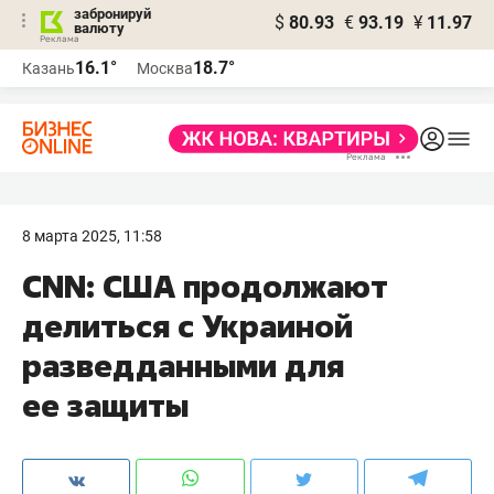
забронируй
$
80.93
€
93.19
¥
11.97
валюту
16.1°
18.7°
Казань
Москва
8 марта 2025, 11:58
CNN: США продолжают
делиться с Украиной
разведданными для
ее защиты