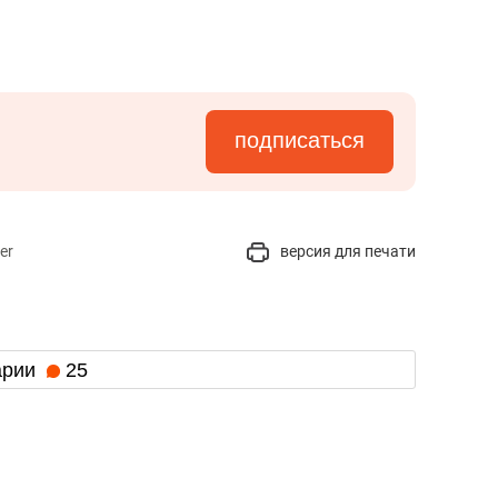
подписаться
er
версия для печати
арии
25