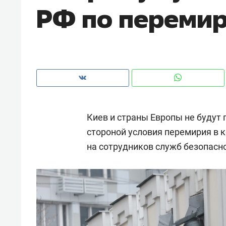
РФ по переми
рынки, почему надо знать аксакал
чем интересен Оман?
Киев и страны Европы не будут
стороной условия перемирия в к
на сотрудников служб безопасн
Рекомендуем
Рекоме
Как ГК «МИР ГРУПП» и ВТБ
150 ка
создают оазис жилого
ID вме
комфорта под Казанью
безоп