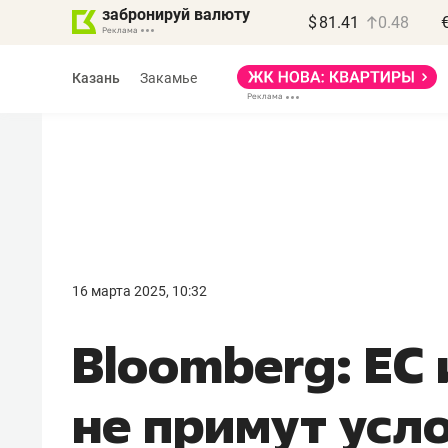
забронируй валюту
$
81.41
0.48
Казань
Закамье
Василь Мазитов
МАРТ
16 марта 2025, 10:32
«Не зная местных
Bloomberg: ЕС
правил, бизнес может
потерять минимум
не примут усл
полгода»
Как бизнесу выйти на зарубежные