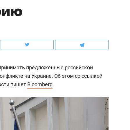
рию
ов и
о трехкратном росте цен, дотошных
школьной формы о конт
клиентах и чудных запросах мастеров
налогах и развитии без 
 принимать предложенные российской
онфликте на Украине. Об этом со ссылкой
ости пишет
Bloomberg
.
ндуем
Рекомендуем
мер до квартиры и Face
Опыт выживания в дик
сто ключа: какой будет
природе, работа
асность в ЖК «Нова»
с ментальным и физич