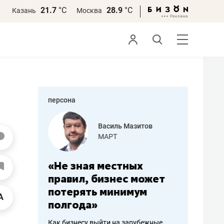
21.7
°С
28.9
°С
Казань
Москва
персона
еменова
Василь Мазитов
»
МАРТ
а: работа
«Не зная местных
«Мне лу
ечься
правил, бизнес может
не зара
вствовать
потерять минимум
чем пот
полгода»
репутац
пошиву
Как бизнесу выйти на зарубежные
Владелец от