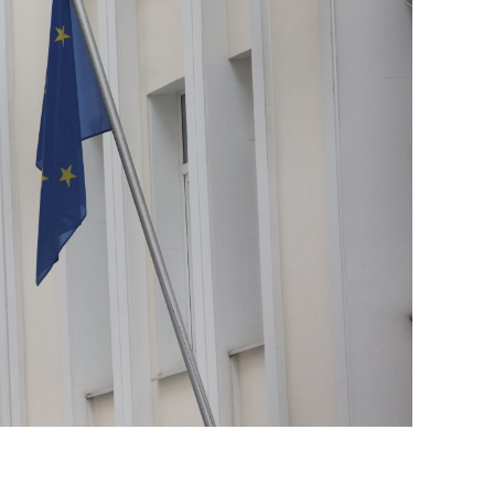
состоянием как основа
антихрупких команд