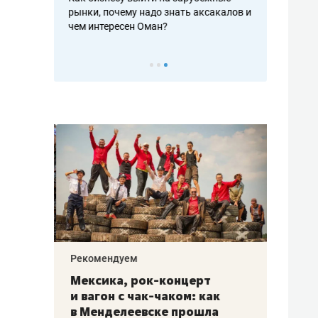
рафакте,
рынки, почему надо знать аксакалов и
о трехкратно
кредитов
чем интересен Оман?
клиентах и ч
Рекомендуем
Рекоме
ой
Мексика, рок-концерт
«Прор
и вагон с чак-чаком: как
30 ме
еским
в Менделеевске прошла
лечит