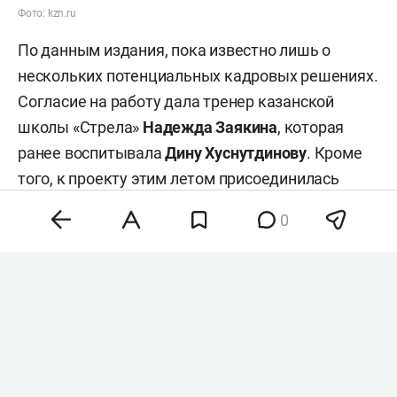
Фото: kzn.ru
По данным издания, пока известно лишь о
нескольких потенциальных кадровых решениях.
Согласие на работу дала тренер казанской
школы «Стрела»
Надежда Заякина
, которая
ранее воспитывала
Дину Хуснутдинову
. Кроме
того, к проекту этим летом присоединилась
Елена Тарасова
, ранее работавшая в Федерации
0
фигурного катания Татарстана. Она должна
занять должность заместителя директора
школы.
При этом другие специалисты пока не
определились с участием в проекте. По словам
источников издания, тренерам не хватает