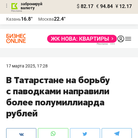
забронируй
$
82.17
€
94.84
¥
12.17
валюту
16.8°
22.4°
Казань
Москва
17 марта 2025, 17:28
В Татарстане на борьбу
с паводками направили
более полумиллиарда
рублей