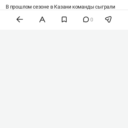
В прошлом сезоне в Казани команды сыграли
вничью 1:1, а летом на сборах провели
0
товарищеский матч, в котором победил
«Оренбург» (2:1).
Перед матчем выступит
DJ Карен Макарена
, а
на фуд-кортах в чаше стадиона пройдут
автограф-сессии топового стримера Dota 2
Misolo3 и футбольного блогера
Евгения
Спирякова
.
При покупке билета на матч с «Оренбургом» клуб
предоставляет скидку 50% на билет на матч
Кубка России (путь РПЛ) против «Спартака»,
который пройдет 19 августа.