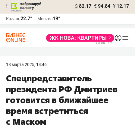
забронируй
$
82.17
€
94.84
¥
12.17
валюту
22.7°
19°
Казань
Москва
18 марта 2025, 14:46
Спецпредставитель
президента РФ Дмитриев
готовится в ближайшее
время встретиться
с Маском