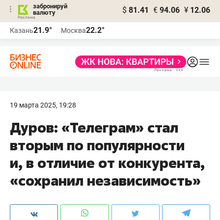
забронируй
$
81.41
€
94.06
¥
12.06
валюту
21.9°
22.2°
Казань
Москва
19 марта 2025, 19:28
Дуров: «Телеграм» стал
вторым по популярности
и, в отличие от конкурента,
«сохранил независимость»