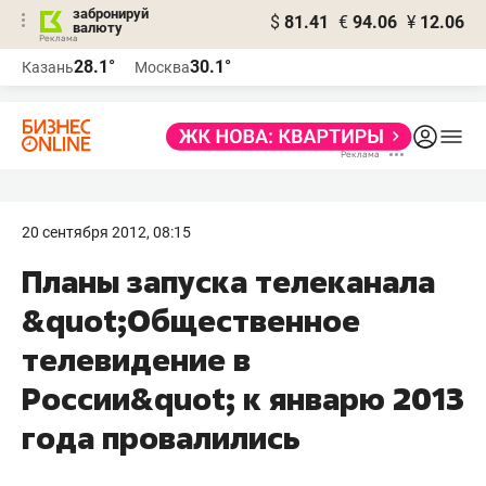
забронируй
$
81.41
€
94.06
¥
12.06
валюту
28.1°
30.1°
Казань
Москва
20 сентября 2012, 08:15
Планы запуска телеканала
&quot;Общественное
телевидение в
России&quot; к январю 2013
года провалились