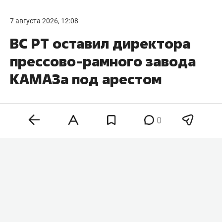
7 августа 2026, 12:08
ВС РТ оставил директора
прессово-рамного завода
КАМАЗа под арестом
0
Верховный суд Татарстана оставил без
изменений решение о заключении под стражу
директора прессово-рамного завода КАМАЗа
Сергея Кленько
, который обжаловал свой арест.
Об этом сообщает корреспондент «БИЗНЕС
Online» из зала суда. Его обвиняют в хищении 4,4