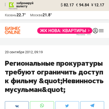
забронируй
$
82.17
€
94.84
¥
12.17
валюту
22.7°
21.8°
Казань
Москва
20 сентября 2012, 09:19
Региональные прокуратуры
требуют ограничить доступ
к фильму &quot;Невинность
мусульман&quot;