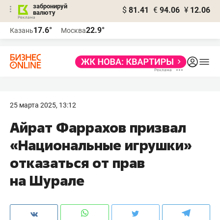
забронируй
$
81.41
€
94.06
¥
12.06
валюту
17.6°
22.9°
Казань
Москва
25 марта 2025, 13:12
Айрат Фаррахов призвал
«Национальные игрушки»
отказаться от прав
на Шурале