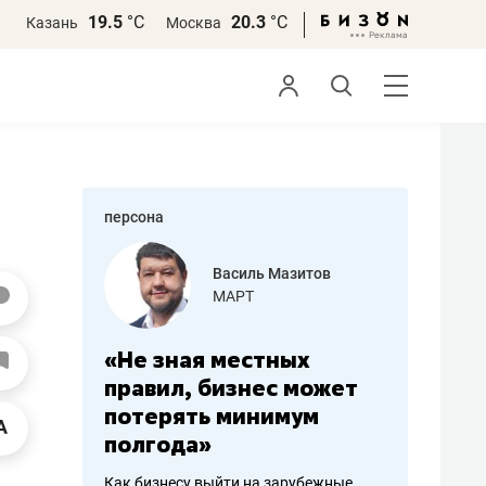
19.5
°С
20.3
°С
Казань
Москва
персона
еменова
Василь Мазитов
»
МАРТ
а: работа
«Не зная местных
«Мне лу
ечься
правил, бизнес может
не зара
вствовать
потерять минимум
чем пот
полгода»
репутац
пошиву
Как бизнесу выйти на зарубежные
Владелец от