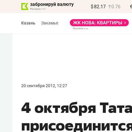
забронируй валюту
$
82.17
0.76
Казань
Закамье
Василь Мазитов
МАРТ
20 сентября 2012, 12:27
«Не зная местных
4 октября Тат
правил, бизнес может
потерять минимум
присоединится
полгода»
Как бизнесу выйти на зарубежные