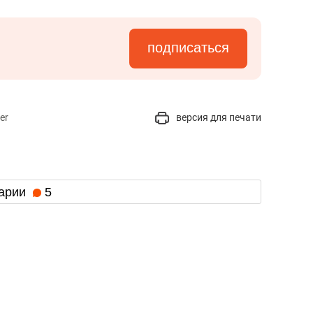
подписаться
er
версия для печати
арии
5