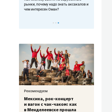
рафакте,
рынки, почему надо знать аксакалов и
о трехкратно
кредитов
чем интересен Оман?
клиентах и ч
Рекомендуем
Рекоме
ой
Мексика, рок-концерт
«Прор
и вагон с чак-чаком: как
30 ме
еским
в Менделеевске прошла
лечит