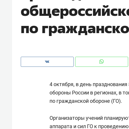
общероссийск
рынки, почему надо знать аксакал
чем интересен Оман?
по гражданско
4 октября, в день праздновани
обороны России в регионах, в т
по гражданской обороне (ГО).
Рекомендуем
Рекоме
Как ГК «МИР ГРУПП» и ВТБ
150 ка
Организаторы учений планируют
создают оазис жилого
ID вме
комфорта под Казанью
аппарата и сил ГО к проведени
безоп