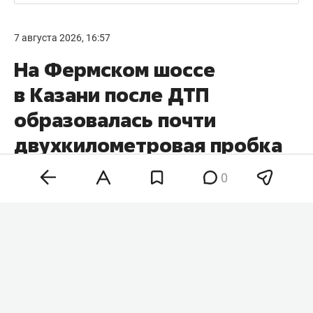
7 августа 2026, 16:57
На Фермском шоссе
в Казани после ДТП
образовалась почти
двухкилометровая пробка
0
Пробка почти в 2 км образовалась на Фермском
шоссе в Казани. Как следует из данных сервиса
«Яндекс.Карты» причиной стала авария. В
пабликах сообщается, что на участке грузовой