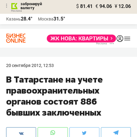
забронируй
$
81.41
€
94.06
¥
12.06
валюту
28.4°
31.5°
Казань
Москва
20 сентября 2012, 12:53
В Татарстане на учете
правоохранительных
органов состоят 886
бывших заключенных