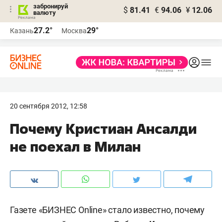
забронируй
$
81.41
€
94.06
¥
12.06
валюту
27.2°
29°
Казань
Москва
20 сентября 2012, 12:58
Почему Кристиан Ансалди
не поехал в Милан
Газете «БИЗНЕС Online» стало известно, почему