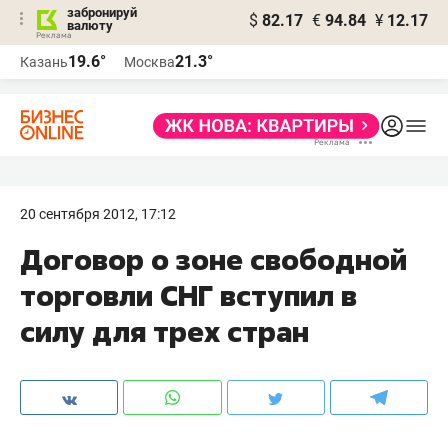
забронируй
$
82.17
€
94.84
¥
12.17
валюту
19.6°
21.3°
Казань
Москва
20 сентября 2012, 17:12
Договор о зоне свободной
торговли СНГ вступил в
силу для трех стран